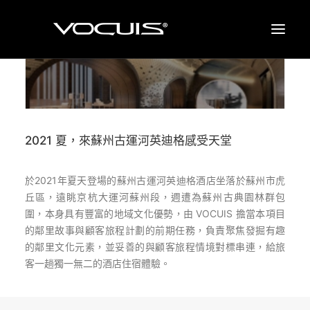
品牌塑造
品牌设计
2021 夏，來蘇州古運河英迪格感受天堂
案例
关于我们
於2021年夏天登場的蘇州古運河英迪格酒店坐落於蘇州市虎
联络我们
丘區，遠眺京杭大運河蘇州段，週遭為蘇州古典園林群包
圍，本身具有豐富的地域文化優勢，由 VOCUIS 擔當本項目
最新消息
的鄰里故事與顧客旅程計劃的前期任務，負責聚焦發掘有趣
EN
的鄰里文化元素，並妥善的與顧客旅程情境對標串連，給旅
客一趟獨一無二的酒店住宿體驗。