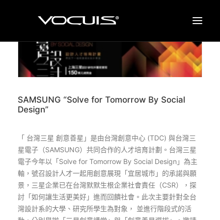
品牌塑造
品牌设计
SAMSUNG “Solve for Tomorrow By Social
案例
Design”
关于我们
联络我们
「 台灣三星 創意善星」是由台灣創意中心 (TDC) 與台灣三
星電子（SAMSUNG）共同合作的人才培育計劃。台灣三星
最新消息
電子今年以「Solve for Tomorrow By Social Design」為主
EN
軸，號召設計人才一起用創意展現「宜居城市」的承諾與願
景，三星企業已在台灣默默生根企業社會責任（CSR），探
討「如何讓生活更美好」進而回饋社會。此次主要針對全台
灣設計系的大學、研究所學生為對象， 並進行階段式的活