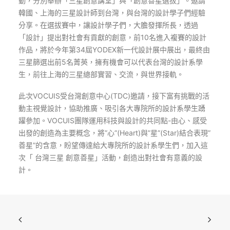
動，分別舉辦「三星創意講堂」與「創意善星選拔」。邀請
韓國、上海的三星設計師到台灣，與台灣的設計學子們經驗
分享。在選拔賽中，讓設計學子們，大膽發揮所長，透過
「設計」提出對社會有貢獻的創意，前10名進入複賽的設計
作品，將於今年第34屆YODEX新一代設計展中展出，最終由
三星篩選出前5名菁英，擁有機會可以代表台灣的設計系學
生，前往上海的三星總部實習、交流，與世界接軌。
此次VOCUIS受台灣創意中心(TDC)邀請，接下富有挑戰的活
動主視覺設計，協助推廣、吸引各大專院所的設計系學生踴
躍參加。VOCUIS團隊運用科技與設計的共同點-由心、感受
出發的創造為主要概念，將”心”(Heart)與”星”(Star)結合表現”
善星”的含意，盼望傳達給大專院所的設計系學生們，加入這
次「 台灣三星 創意善星」活動，創造出對社會有意義的設
計。