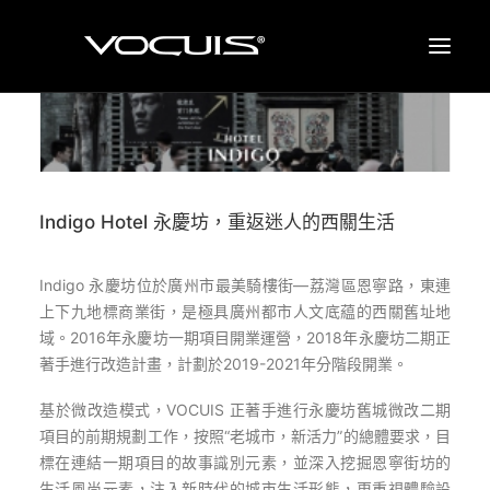
品牌塑造
品牌设计
Indigo Hotel 永慶坊，重返迷人的西關生活
案例
关于我们
Indigo 永慶坊位於廣州市最美騎樓街—荔灣區恩寧路，東連
联络我们
上下九地標商業街，是極具廣州都市人文底藴的西關舊址地
域。2016年永慶坊一期項目開業運營，2018年永慶坊二期正
最新消息
著手進行改造計畫，計劃於2019-2021年分階段開業。
EN
基於微改造模式，VOCUIS 正著手進行永慶坊舊城微改二期
項目的前期規劃工作，按照“老城市，新活力”的總體要求，目
標在連結一期項目的故事識別元素，並深入挖掘恩寧街坊的
生活風尚元素，注入新時代的城市生活形態，更重視體驗設