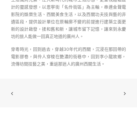
計的靈感發想，以恩寧街「名伶街區」為主軸，串連金聲電
影院的娛樂生活、西關美食生活，以及西關功夫技與藝的非
遺區段，提供設計單位在原輪廓不變的前提進行建築立面更
新的設計啟發，揉和舊和新，讓城市留下記憶，讓來到永慶
坊的旅人能做一回真正地道的廣州人。
穿粵時光，回到過去，穿越30年代的西關，沉浸在那回帶的
電影膠卷，與伶人穿梭在艷濃的街巷中，回到李小龍故鄉，
流傳坊間技藝之美，重返那迷人的廣州西關生活。