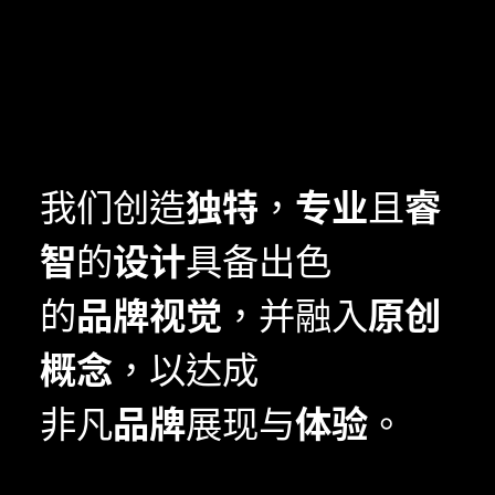
我们创造
独特
，
专业
且
睿
智
的
设计
具备出色
的
品牌
视觉
，并融入
原创
概念
，以达成
非凡
品牌
展现与
体验
。