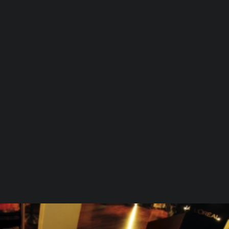
Event Environments
Design & Construction
SPACE GUIDE
Retail Space Guidelines
Whitebox & Traffic Flow
Space Zoning
Layout Planning
Construction & Technical Drawings
Construction Guideline
Construction Implementation