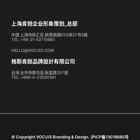
上海肯锐企业形象策划_总部
中国 上海市徐汇区 陝西南路550弄37号E棟
TEL: +86-21-62715680
HELLO@VOCUIS.COM
格斯肯銳品牌設計有限公司
台灣 台中市南屯區 新富路357號
TEL: +886-4-23290591
2018-03-06
中航庐山项目开发 – 江西庐山, 中国
品牌塑造
,
品牌設計
,
空間設計
,
品牌策略
VOCUIS為整體項目進行品牌診斷檢視，綜合評估項目
的現況、市場消費者的旅遊習慣、項目自然資源多樣性
及項目未來的發展潛力，從了解不同旅遊習慣的客群發
©
Copyright VOCUIS Branding & Design. 沪ICP备13018685号