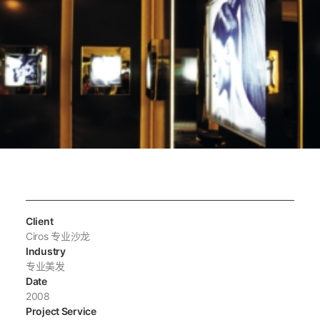
Client
Ciros 专业沙龙
Industry
专业美发
Date
2008
Project Service