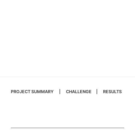
Case Study / Ciros 专业沙龙
Brand Space / Hair Salon
Design & Production
PROJECT SUMMARY
|
CHALLENGE
|
RESULTS