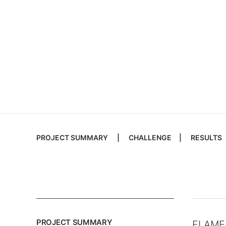
Case Study / Silva Cova - Flame Biot
Brand Strategy & Design Devel
PROJECT SUMMARY
|
CHALLENGE
|
RESULTS
PROJECT SUMMARY
FLAME