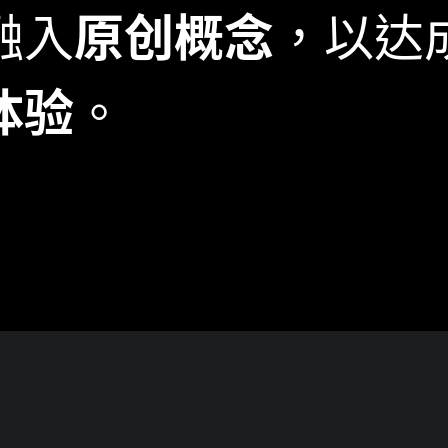
融入
原创概念
，以达
体验
。
tegy
Design